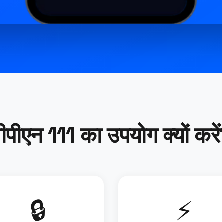
ीपीएन 111 का उपयोग क्यों करे
🔒
⚡