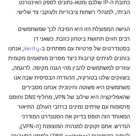
כתובת ה-IP שלכם ומטא-נתונים לספק האינטרנט
הביתי, למנהלי רשתות ציבוריות ולעוקבי צד שלישי.
הגישה המפוצלת הזו היא הסיבה לכך שמשתמשים
רבים חווים תחושת ביטחון כוזבת. כשאני דן
בסטנדרטים של פרטיות עם מפתחים ב-
Verity
, אנחנו
בוחנים לעיתים קרובות כיצד מסרים מותאמים מקומית
עוזרים למשתמשים להבין מהי הגנה מקיפה. לדוגמה,
בשווקים שלנו בטורקיה, ההגדרה הבסיסית שבה אנו
משתמשים היא פשוטה וחינוכית: אנחנו מסבירים
שהאפליקציה היא שילוב של VPN, מחליף DNS וחוסם
פרסומות עם שרתים זמינים ברחבי העולם. התיאור
המאוחד הזה תופס בדיוק את הסטנדרט המודרני
הנדרש. אתם זקוקים למנהרה המוצפנת (ה-VPN),
לניתוב הדומיינים (DNS switcher) ולמסנן התעבורה