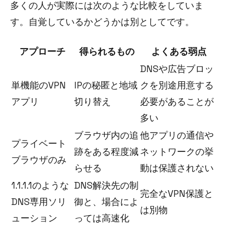
多くの人が実際には次のような比較をしていま
す。自覚しているかどうかは別としてです。
アプローチ
得られるもの
よくある弱点
DNSや広告ブロッ
単機能のVPN
IPの秘匿と地域
クを別途用意する
アプリ
切り替え
必要があることが
多い
ブラウザ内の追
他アプリの通信や
プライベート
跡をある程度減
ネットワークの挙
ブラウザのみ
らせる
動は保護されない
1.1.1.1のような
DNS解決先の制
完全なVPN保護と
DNS専用ソリ
御と、場合によ
は別物
ューション
っては高速化