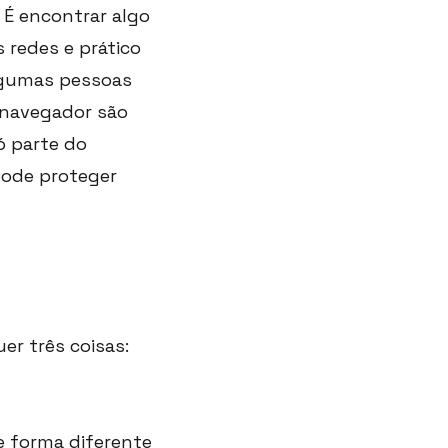
 É encontrar algo
s redes e prático
Algumas pessoas
 navegador são
ó parte do
pode proteger
er três coisas:
e forma diferente