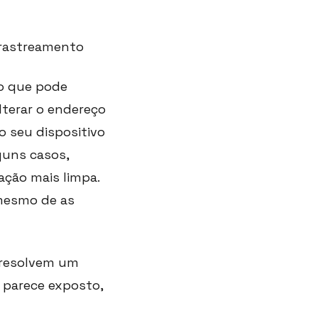
 rastreamento
 o que pode
lterar o endereço
 seu dispositivo
guns casos,
ação mais limpa.
 mesmo de as
 resolvem um
 parece exposto,