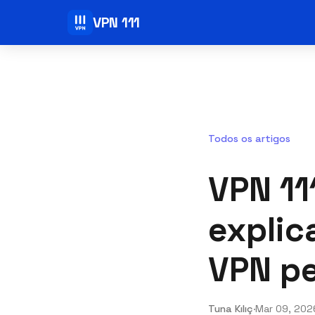
VPN 111
Todos os artigos
VPN 11
explic
VPN pe
Tuna Kılıç
·
Mar 09, 202