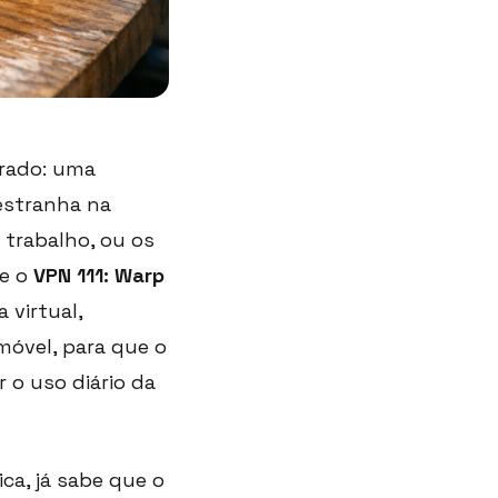
rado: uma
estranha na
 trabalho, ou os
ue o
VPN 111: Warp
 virtual,
móvel, para que o
 o uso diário da
ica, já sabe que o