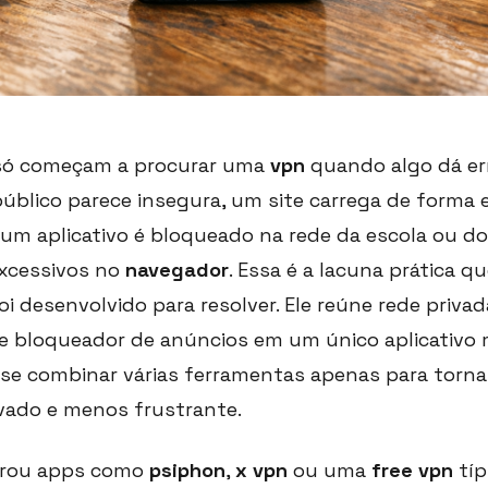
só começam a procurar uma
vpn
quando algo dá er
úblico parece insegura, um site carrega de forma 
 um aplicativo é bloqueado na rede da escola ou do
excessivos no
navegador
. Essa é a lacuna prática q
oi desenvolvido para resolver. Ele reúne rede privada
e bloqueador de anúncios em um único aplicativo 
ise combinar várias ferramentas apenas para tornar
ivado e menos frustrante.
arou apps como
psiphon
,
x vpn
ou uma
free vpn
típ