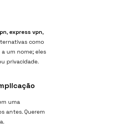
vpn
,
express vpn
,
lternativas como
el a um nome; eles
u privacidade.
mplicação
rem uma
os antes. Querem
a.