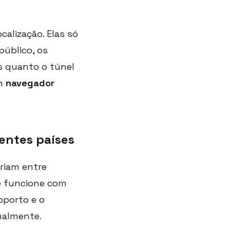
alização. Elas só
público, os
s quanto o túnel
um
navegador
rentes países
riam entre
e funcione com
oporto e o
malmente.