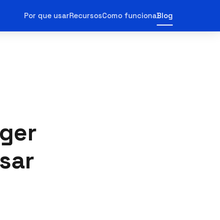
Por que usar
Recursos
Como funciona
Blog
nger
sar