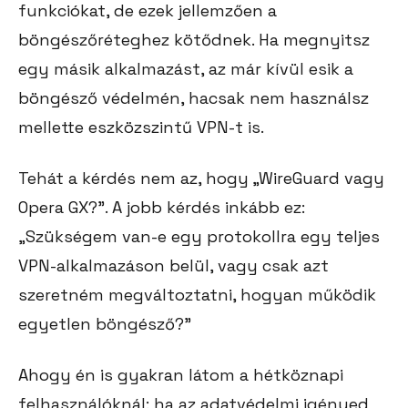
funkciókat, de ezek jellemzően a
böngészőréteghez kötődnek. Ha megnyitsz
egy másik alkalmazást, az már kívül esik a
böngésző védelmén, hacsak nem használsz
mellette eszközszintű VPN-t is.
Tehát a kérdés nem az, hogy „WireGuard vagy
Opera GX?”. A jobb kérdés inkább ez:
„Szükségem van-e egy protokollra egy teljes
VPN-alkalmazáson belül, vagy csak azt
szeretném megváltoztatni, hogyan működik
egyetlen böngésző?”
Ahogy én is gyakran látom a hétköznapi
felhasználóknál: ha az adatvédelmi igényed