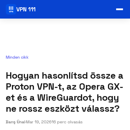
VPN 111
Minden cikk
Hogyan hasonlítsd össze a
Proton VPN-t, az Opera GX-
et és a WireGuardot, hogy
ne rossz eszközt válassz?
Barış Ünal
·
Mar 19, 2026
16 perc olvasás