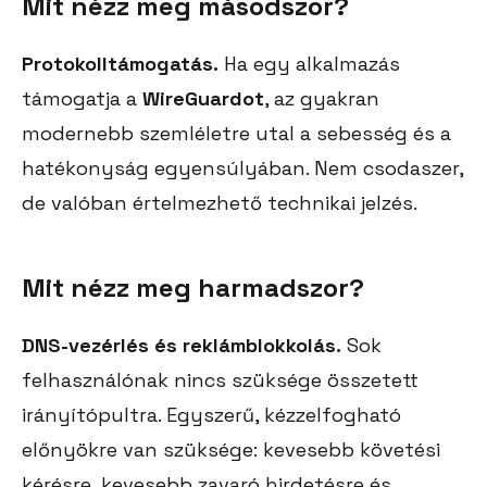
Mit nézz meg másodszor?
Protokolltámogatás.
Ha egy alkalmazás
támogatja a
WireGuardot
, az gyakran
modernebb szemléletre utal a sebesség és a
hatékonyság egyensúlyában. Nem csodaszer,
de valóban értelmezhető technikai jelzés.
Mit nézz meg harmadszor?
DNS-vezérlés és reklámblokkolás.
Sok
felhasználónak nincs szüksége összetett
irányítópultra. Egyszerű, kézzelfogható
előnyökre van szüksége: kevesebb követési
kérésre, kevesebb zavaró hirdetésre és