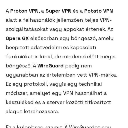
A
Proton VPN
, a
Super VPN
és a
Potato VPN
alatt a felhasználók jellemzően teljes VPN-
szolgáltatásokat vagy appokat értenek. Az
Opera GX
elsősorban egy böngésző, amely
beépített adatvédelmi és kapcsolati
funkciókat is kínál, de mindenekelőtt mégis
böngésző. A
WireGuard
pedig nem
ugyanabban az értelemben vett VPN-márka.
Ez egy protokoll, vagyis egy technikai
módszer, amelyet egy VPN használhat a
készüléked és a szerver közötti titkosított
alagút létrehozására.
Ez a különbség számít. A WireGuardot egy