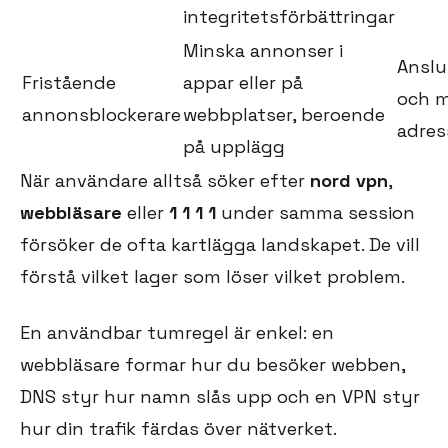
integritetsförbättringar
Minska annonser i
Anslu
Fristående
appar eller på
och m
annonsblockerare
webbplatser, beroende
adres
på upplägg
När användare alltså söker efter
nord vpn
,
webbläsare
eller
1 1 1 1
under samma session
försöker de ofta kartlägga landskapet. De vill
förstå vilket lager som löser vilket problem.
En användbar tumregel är enkel: en
webbläsare formar hur du besöker webben,
DNS styr hur namn slås upp och en VPN styr
hur din trafik färdas över nätverket.