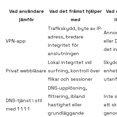
Vad användare
Vad det främst hjälper
Vad 
jämför
med
l
Trafikskydd, byte av IP-
Annon
adress, bredare
VPN-app
eller
integritet för
det i
anslutningen
Lokal integritet vid
Skydd
Privat webbläsare
surfning, kontroll över
enhet
flikar och sessioner
utanf
DNS-upplösning,
filtrering, ibland
Inte 
DNS-tjänst i stil
hastighet eller
att sk
med 1 1 1 1
grundläggande
geno