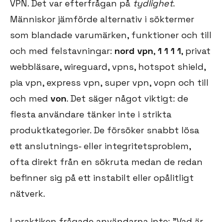
VPN. Det var efterfrågan på
tydlighet
.
Människor jämförde alternativ i söktermer
som blandade varumärken, funktioner och till
och med felstavningar:
nord vpn
,
1 1 1 1
, privat
webbläsare, wireguard, vpns, hotspot shield,
pia vpn, express vpn, super vpn, vopn och till
och med
von
. Det säger något viktigt: de
flesta användare tänker inte i strikta
produktkategorier. De försöker snabbt lösa
ett anslutnings- eller integritetsproblem,
ofta direkt från en sökruta medan de redan
befinner sig på ett instabilt eller opålitligt
nätverk.
I praktiken frågade användarna inte: ”Vad är