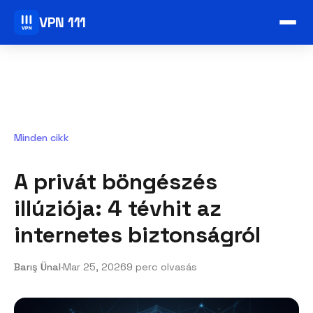
VPN 111
Minden cikk
A privát böngészés
illúziója: 4 tévhit az
internetes biztonságról
Barış Ünal
·
Mar 25, 2026
9 perc olvasás