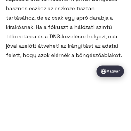
hasznos eszköz az eszköze tisztán
tartásához, de ez csak egy apró darabja a
kirakósnak. Ha a fókuszt a hálózati szintű
titkosításra és a DNS-kezelésre helyezi, már
jóval azelőtt átveheti az irányítást az adatai
felett, hogy azok elérnék a böngészőablakot.
Magyar
Minden cikk
VERİTY BİLİŞİM HİZMETLERİ VE TİCARET LİMİTED ŞİRKETİ