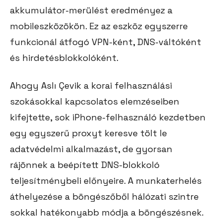
akkumulátor-merülést eredményez a
mobileszközökön. Ez az eszköz egyszerre
funkcionál átfogó VPN-ként, DNS-váltóként
és hirdetésblokkolóként.
Ahogy Aslı Çevik a korai felhasználási
szokásokkal kapcsolatos elemzéseiben
kifejtette, sok iPhone-felhasználó kezdetben
egy egyszerű proxyt keresve tölt le
adatvédelmi alkalmazást, de gyorsan
rájönnek a beépített DNS-blokkoló
teljesítménybeli előnyeire. A munkaterhelés
áthelyezése a böngészőből hálózati szintre
sokkal hatékonyabb módja a böngészésnek.