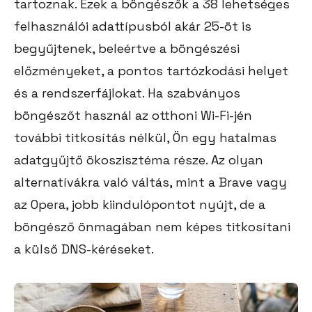
tartoznak. Ezek a böngészők a 38 lehetséges
felhasználói adattípusból akár 25-öt is
begyűjtenek, beleértve a böngészési
előzményeket, a pontos tartózkodási helyet
és a rendszerfájlokat. Ha szabványos
böngészőt használ az otthoni Wi-Fi-jén
további titkosítás nélkül, Ön egy hatalmas
adatgyűjtő ökoszisztéma része. Az olyan
alternatívákra való váltás, mint a Brave vagy
az Opera, jobb kiindulópontot nyújt, de a
böngésző önmagában nem képes titkosítani
a külső DNS-kéréseket.