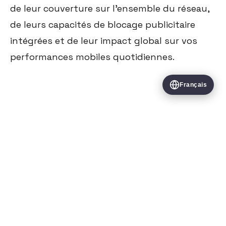
de leur couverture sur l'ensemble du réseau,
de leurs capacités de blocage publicitaire
intégrées et de leur impact global sur vos
performances mobiles quotidiennes.
Français
Tous les articles
VERİTY BİLİŞİM HİZMETLERİ VE TİCARET LİMİTED ŞİRKETİ
Vişnezade Mah. Süleyman Seba Cad. No: 79 İç Kapı No: 1 Beşiktaş/
İstanbul
+90 212 400 1272
·
verityapps.co