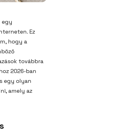
y egy
nterneten. Ez
tom, hogy a
önböző
mazások továbbra
sához 2026-ban
és egy olyan
ni, amely az
s