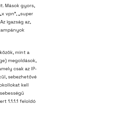
it. Mások gyors,
„x vpn”, „super
 Az igazság az,
gkampányok
zközök, mint a
dge) megoldások,
amely csak az IP-
kül, sebezhetővé
kollokat kell
y sebességű
t 1.1.1.1 feloldó