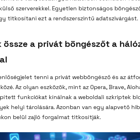
külső szerverekkel. Egyetlen biztonságos böngés
gy titkosítani ezt a rendszerszintű adatszivárgást.
 össze a privát böngészőt a háló
al
enlőségjelet tenni a privát webböngésző és az átf
özé. Az olyan eszközök, mint az Opera, Brave, Aloh
ített funkciókat kínálnak a weboldali szkriptek bl
ek helyi tárolására. Azonban van egy alapvető hibá
on belül zajló forgalmat titkosítják.