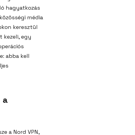
aló hagyatkozás
 közösségi média
okon keresztül
 kezeli, egy
 operációs
e: abba kell
ljes
 a
sze a Nord VPN,