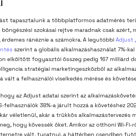
l
ást tapasztalunk a többplatformos adatmérés terü
i böngészési szokásai rejtve maradnak csak azért, m
), érdemes ránéznie a számokra. A legutóbbi
Adjust 
entés
szerint a globális alkalmazáshasználat 7%-kal 
 elköltött fogyasztói összeg pedig 167 milliárd dol
lligencia stratégiai marketingeszközből az alkalma
á vált a felhasználói viselkedés mérése és követés
ogy az Adjust adatai szerint az alkalmazásköveté
OS-felhasználók 38%-a járult hozzá a követéshez 20
ár véletlenül, akár a trükkös alkalmazástervezés m
eg, hogy kövessék őket. Amikor az otthoni Wi-Fi-r
nternetre vált, tucatnyi, a háttérben csendben fut