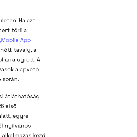
letén. Ha azt
ert törli a
„Mobile App
nőtt tavaly, a
lárra ugrott. A
zások alapvető
e során.
si átláthatóság
26 első
iatt, egyre
ől nyilvános
ó alkalmazás kezd