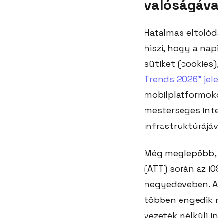
valóságáva
Hatalmas eltolód
hiszi, hogy a nap
sütiket (cookies
Trends 2026” jel
mobilplatformokon
mesterséges inte
infrastruktúrájáv
Még meglepőbb, h
(ATT) során az i
negyedévében. Ak
többen engedik m
vezeték nélküli i