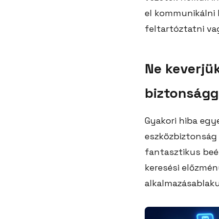
el kommunikálni 
feltartóztatni va
Ne keverjük
biztonságg
Gyakori hiba egy
eszközbiztonság k
fantasztikus beép
keresési előzmény
alkalmazásablakuk