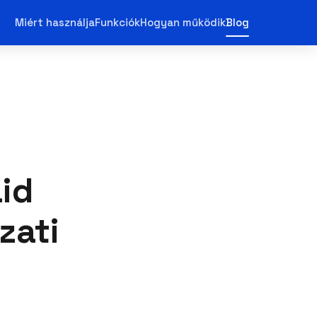
Miért használja
Funkciók
Hogyan működik
Blog
aid
zati