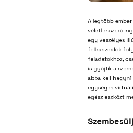
A legtöbb ember 
véletlenszerű ing
egy veszélyes ill
felhasználók fol
feladatokhoz, cs
is gyűjtik a sze
abba kell hagyni
egységes virtuál
egész eszközt me
Szembesülj