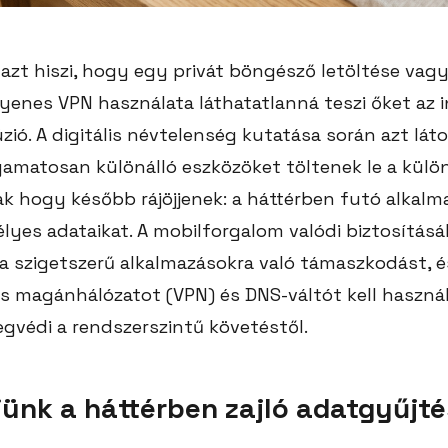
azt hiszi, hogy egy privát böngésző letöltése vag
yenes VPN használata láthatatlanná teszi őket az i
úzió. A digitális névtelenség kutatása során azt lá
yamatosan különálló eszközöket töltenek le a kül
ak hogy később rájöjjenek: a háttérben futó alkal
mélyes adataikat. A mobilforgalom valódi biztosítá
 a szigetszerű alkalmazásokra való támaszkodást, 
is magánhálózatot (VPN) és DNS-váltót kell használ
gvédi a rendszerszintű követéstől.
ünk a háttérben zajló adatgyűjté