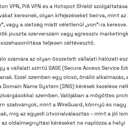
ton VPN, PIA VPN és a Hotspot Shield szolgáltatása
ákat keresnek, olyan kifejezéseket beírva, mint az 
”, vagy a sietség miatt véletlenül „von”-ra keresve.
zök puszta szerverszám vagy agresszív marketin
összehasonlítása teljesen céltévesztő.
ló számára az olyan összetett vállalati hálózati es
gy a vállalati szintű SASE (Secure Access Service E
anak. Ezzel szemben egy olcsó, önálló alkalmazás, 
a Domain Name System (DNS) kérések kezelése nél
szivárgásokkal szemben. Valójában a mögöttes proto
ern szabványok, mint a WireGuard, könnyű és nag
ak, míg az egyedi útvonalválasztás – mint a jól ismer
y az oldalmegnyitási kéréseket ne naplózza a helyi