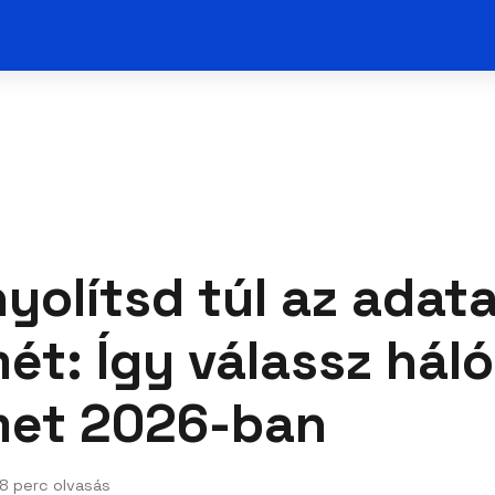
yolítsd túl az adat
ét: Így válassz háló
met 2026-ban
8 perc olvasás