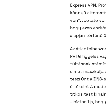
Express VPN, Pro
könnyű alternatív
vpn”, „potato vpn
hogy ezen eszkö
alapján történő 
Az átlagfelhaszná
PRTG figyelés va
túlzásnak számít
címet maszkolja 
teszi Önt a DNS-
értékelni. A mod
titkosítást kínáln
– biztosítja, hog