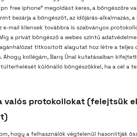
pn free iphone” megoldást keres, a böngészőre v
int bezárja a böngészőt, az időjárás-alkalmazás, a
z e-mail kliensek továbbra is szabványos protokoll
íg a privát böngésző a webes szintű adatvédelmet
magánhálózat titkosított alagutat hoz létre a teljes
 Ahogy kollégám, Barış Ünal kutatásaiban kifejtett
túlterhelését különálló böngészőkkel, ha a cél a te
a valós protokollokat (felejtsük el
t)
om, hogy a felhasználók végtelenül hasonlítják ös