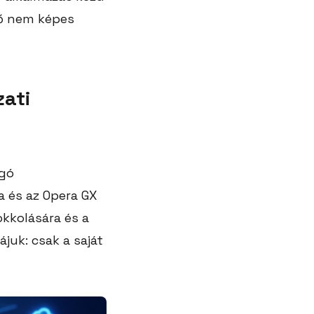
ző nem képes
zati
ogó
a és az Opera GX
okkolására és a
juk: csak a saját