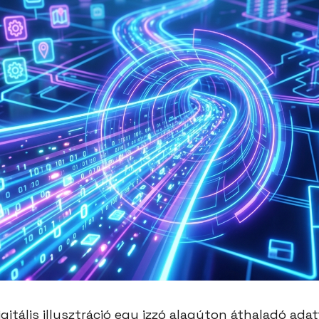
gitális illusztráció egy izzó alagúton áthaladó adat