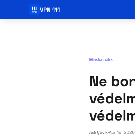
VPN 111
Minden cikk
Ne bon
védelm
védel
Aslı Çevik
·
Apr 18, 2026