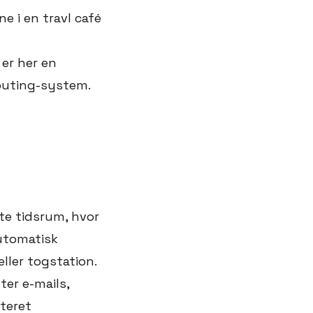
 i en travl café
 er her en
routing-system.
rte tidsrum, hvor
automatisk
ller togstation.
er e-mails,
pteret