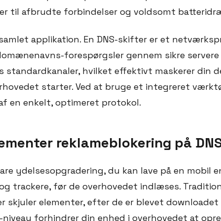
ører til afbrudte forbindelser og voldsomt batteridr
samlet applikation. En DNS-skifter er et netværksp
domænenavns-forespørgsler gennem sikre servere i
standardkanaler, hvilket effektivt maskerer din de
hovedet starter. Ved at bruge et integreret værktøj
af en enkelt, optimeret protokol.
plementer reklameblokering på DN
e ydelsesopgradering, du kan lave på en mobil en
g trackere, før de overhovedet indlæses. Tradition
 skjuler elementer, efter de er blevet downloadet t
-niveau forhindrer din enhed i overhovedet at opre