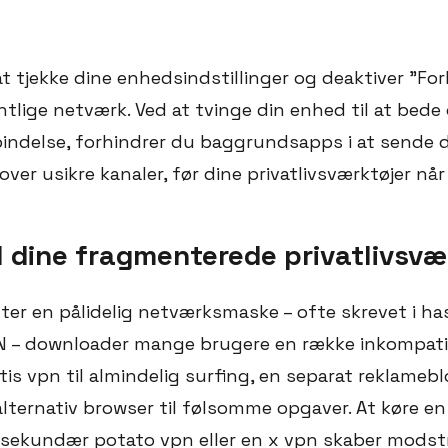
l at tjekke dine enhedsindstillinger og deaktiver "F
tlige netværk. Ved at tvinge din enhed til at bede o
indelse, forhindrer du baggrundsapps i at sende di
ver usikre kanaler, før dine privatlivsværktøjer når 
l dine fragmenterede privatlivsvæ
ter en pålidelig netværksmaske – ofte skrevet i ha
N – downloader mange brugere en række inkompatib
is vpn til almindelig surfing, en separat reklamebl
alternativ browser til følsomme opgaver. At køre e
ekundær potato vpn eller en x vpn skaber modstr