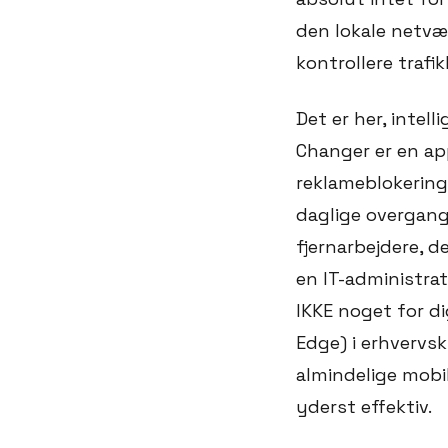
den lokale netvær
kontrollere trafi
Det er her, intel
Changer er en app
reklameblokering,
daglige overgange
fjernarbejdere, d
en IT-administrat
IKKE noget for di
Edge) i erhvervs
almindelige mobil
yderst effektiv.