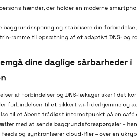
 persons hænder, der holder en moderne smartphone
e baggrundssporing og stabilisere din forbindelse,
r-trin-ramme til opsætning af et adaptivt DNS- og 
nemgå dine daglige sårbarheder i
en
elser af forbindelser og DNS-lækager sker i det ko
er forbindelsen til et sikkert wi-fi derhjemme og 
lse til et åbent trådløst internetpunkt på en café e
sætter med at sende baggrundsforespørgsler – hent
 feeds og synkroniserer cloud-filer – over en ukry