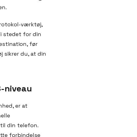
æn.
rotokol-værktøj,
 stedet for din
stination, før
 sikrer du, at din
S-niveau
hed, er at
elle
il din telefon.
tte forbindelse