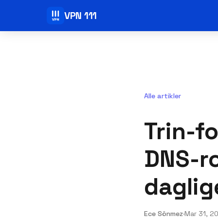
VPN 111
Alle artikler
Trin-fo
DNS-ro
daglig
Ece Sönmez
·
Mar 31, 2