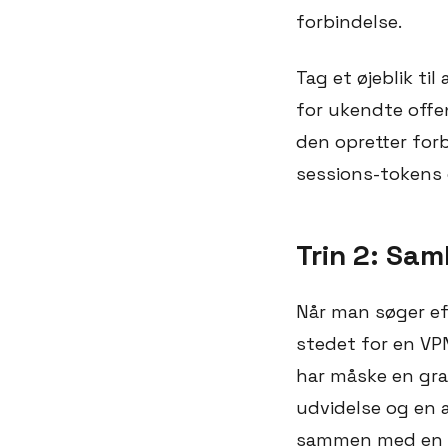
forbindelse.
Tag et øjeblik ti
for ukendte offen
den opretter forb
sessions-tokens o
Trin 2: Sam
Når man søger ef
stedet for en VP
har måske en grat
udvidelse og en 
sammen med en s