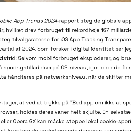
obile App Trends 2024
-rapport steg de globale app
, hvilket drev forbruget til rekordhøje 167 milliarde
steg tilvalgsraterne for iOS App Tracking Transpar
kvartal af 2024. Som forsker i digital identitet ser je
dstrid: Selvom mobilforbruget eksploderer, og bru
 sporingstilladelser på OS-niveau, ignorerer de fl
ta håndteres på netværksniveau, når de skifter me
ager, at ved at trykke på "Bed app om ikke at spor
rowser, holdes deres vaner helt skjulte. En selvst
 eller Opera GX kan måske stoppe lokal cookie-spo
r at kryptere de underliggende domæne-forespørgsle