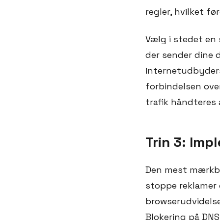
regler, hvilket f
Vælg i stedet en 
der sender dine 
internetudbyders 
forbindelsen over
trafik håndteres 
Trin 3: Im
Den mest mærkbar
stoppe reklamer o
browserudvidelser
Blokering på DNS