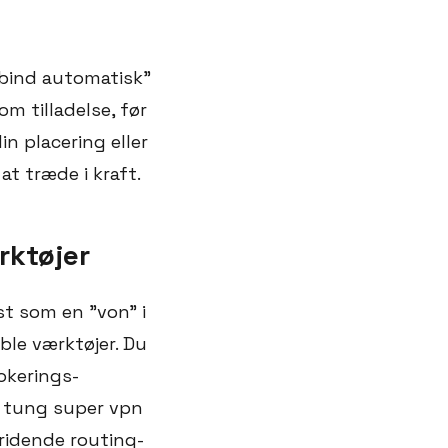
orbind automatisk"
m tilladelse, før
n placering eller
at træde i kraft.
rktøjer
st som en "von" i
le værktøjer. Du
okerings-
n tung super vpn
idende routing-