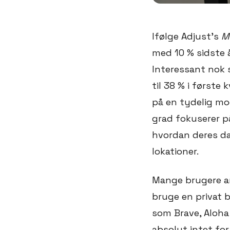
Ifølge Adjust’s
M
med 10 % sidste år
Interessant nok 
til 38 % i første 
på en tydelig mo
grad fokuserer på
hvordan deres da
lokationer.
Mange brugere ant
bruge en privat b
som Brave, Aloha
absolut intet fo