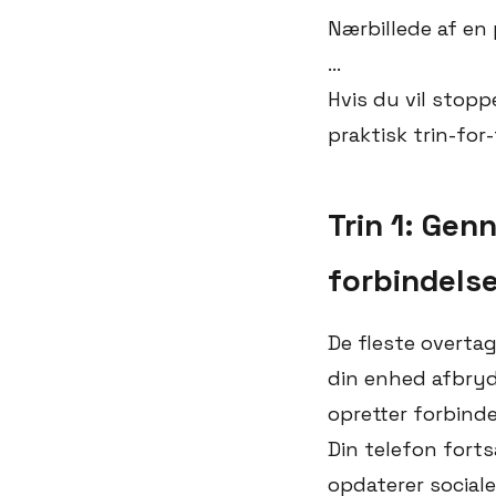
Nærbillede af en
...
Hvis du vil stopp
praktisk trin-fo
Trin 1: Gen
forbindels
De fleste overtag
din enhed afbryd
opretter forbinde
Din telefon fort
opdaterer sociale