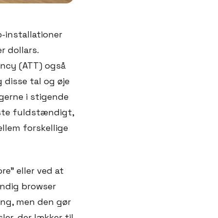
-installationer
r dollars.
ency (ATT) også
g disse tal og øje
gerne i stigende
este fuldstændigt,
llem forskellige
e" eller ved at
ændig browser
ring, men den gør
r, der lækker til