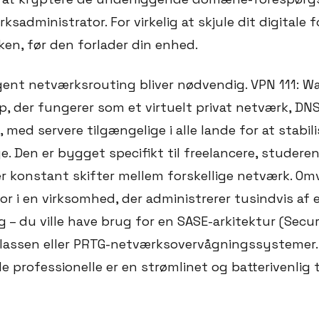
ksadministrator. For virkelig at skjule dit digitale 
kken, før den forlader din enhed.
ligent netværksrouting bliver nødvendig. VPN 111: W
, der fungerer som et virtuelt privat netværk, DNS
 med servere tilgængelige i alle lande for at stabili
. Den er bygget specifikt til freelancere, studere
er konstant skifter mellem forskellige netværk. Om
or i en virksomhed, der administrerer tusindvis af 
g – du ville have brug for en SASE-arkitektur (Secu
klassen eller PRTG-netværksovervågningssystemer.
e professionelle er en strømlinet og batterivenlig 