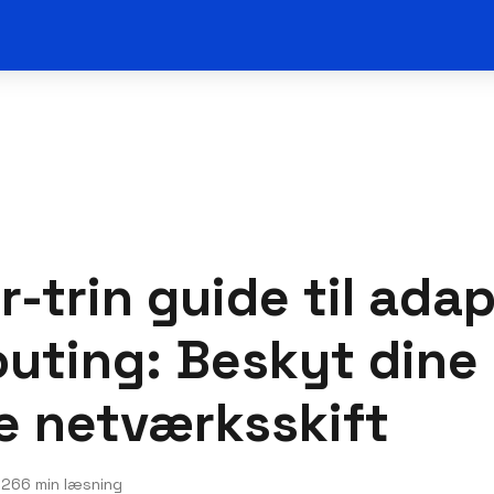
r-trin guide til adap
uting: Beskyt dine
e netværksskift
026
6 min læsning