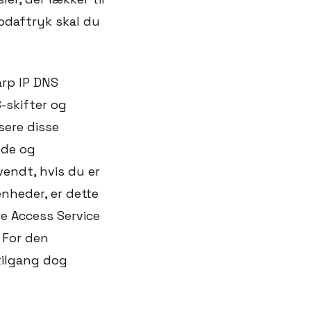
fodaftryk skal du
arp IP DNS
-skifter og
sere disse
nde og
vendt, hvis du er
enheder, er dette
re Access Service
 For den
tilgang dog