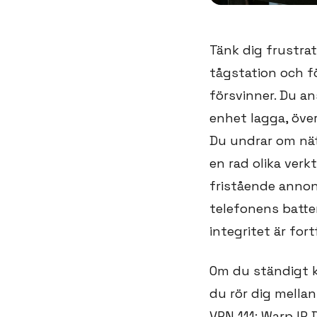
Tänk dig frustra
tågstation och 
försvinner. Du an
enhet lagga, öve
Du undrar om nätv
en rad olika verk
fristående annons
telefonens batte
integritet är fort
Om du ständigt 
du rör dig mellan
VPN 111: Warp IP 