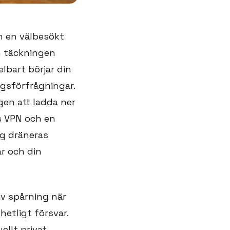
m en välbesökt
n täckningen
lbart börjar din
gsförfrågningar.
gen att ladda ner
is VPN och en
ng dräneras
r och din
v spårning när
etligt försvar.
ellt privat