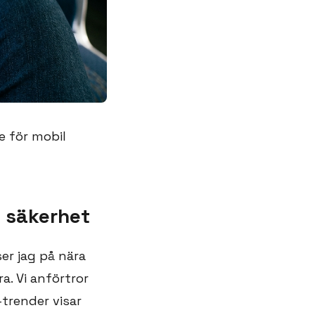
e för mobil
l säkerhet
er jag på nära
. Vi anförtror
trender visar