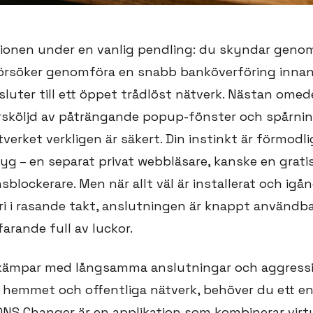
tionen under en vanlig pendling: du skyndar geno
försöker genomföra en snabb banköverföring inna
sluter till ett öppet trådlöst nätverk. Nästan omede
rsköljd av påträngande popup-fönster och spårnin
erket verkligen är säkert. Din instinkt är förmodli
tyg – en separat privat webbläsare, kanske en grat
blockerare. Men när allt väl är installerat och igå
ri i rasande takt, anslutningen är knappt användba
farande full av luckor.
kämpar med långsamma anslutningar och aggressi
 hemmet och offentliga nätverk, behöver du ett enh
DNS Changer är en applikation som kombinerar virtu