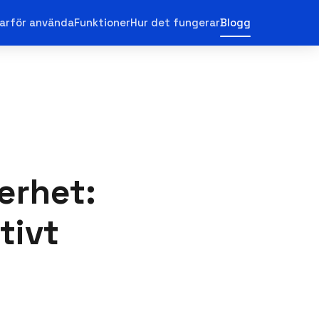
arför använda
Funktioner
Hur det fungerar
Blogg
erhet:
tivt