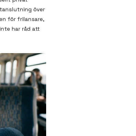
etanslutning över
n för frilansare,
nte har råd att