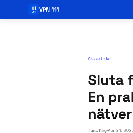
VPN 111
Alla artiklar
Sluta 
En prak
nätve
Tuna Kılıç
·
Apr 24, 202