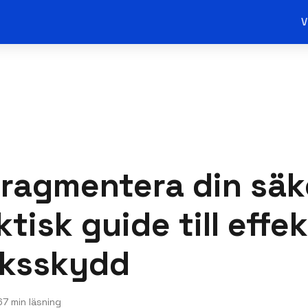
V
fragmentera din säk
tisk guide till effek
rksskydd
6
7 min läsning