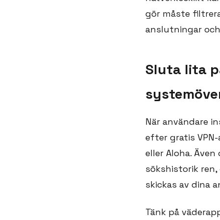
gör måste filtrera
anslutningar och
Sluta lita 
systemöver
När användare ins
efter gratis VPN-
eller Aloha. Även
sökshistorik ren
skickas av dina a
Tänk på väderapp