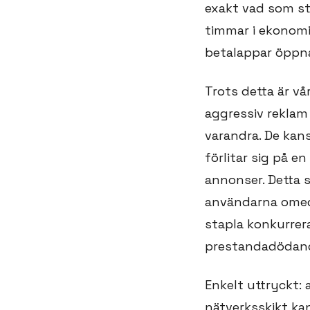
exakt vad som st
timmar i ekonomi-
betalappar öppna 
Trots detta är vå
aggressiv reklam 
varandra. De kans
förlitar sig på e
annonser. Detta s
användarna omede
stapla konkurrer
prestandadödand
Enkelt uttryckt: 
nätverksskikt kan