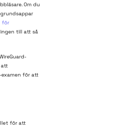
ebbläsare. Om du
bakgrundsappar
 för
ngen till att så
 WireGuard-
 att
T-examen för att
let för att