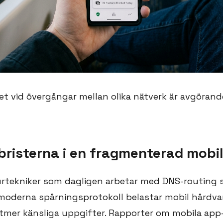
et vid övergångar mellan olika nätverk är avgörand
 bristerna i en fragmenterad mobi
rtekniker som dagligen arbetar med DNS-routing s
moderna spårningsprotokoll belastar mobil hårdvara
lltmer känsliga uppgifter. Rapporter om mobila app-