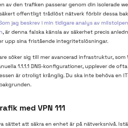
n av den trafiken passerar genom din isolerade w
 osäkert offentligt trådlöst nätverk förblir dessa 
Som jag beskrev i min tidigare analys av milstolpen
n
, är denna falska känsla av säkerhet precis anledni
er upp sina fristående integritetslösningar.
re söker sig till mer avancerad infrastruktur, som
anuella 1.1.1.1 DNS-konfigurationer, upplever de ofta
essen är otroligt krånglig. Du ska inte behöva en I
 bakgrunden.
rafik med VPN 111
a sättet att säkra en enhet är på nätverksnivå. Istäl