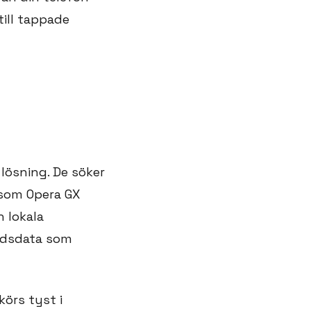
till tappade
 lösning. De söker
 som Opera GX
n lokala
undsdata som
örs tyst i