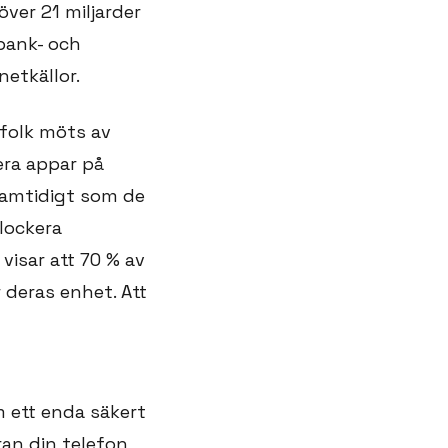
ver 21 miljarder
 bank- och
netkällor.
 folk möts av
era appar på
 samtidigt som de
blockera
visar att 70 % av
deras enhet. Att
m ett enda säkert
ran din telefon