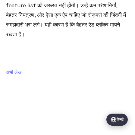
feature list की जरूरत नहीं होती। उन्हें कम परेशानियाँ,
बेहतर नियंत्रण, और ऐसा एक ऐप चाहिए जो रोज़मर्रा की ज़िंदगी में
समझदारी भरा लगे। यही कारण है कि बेहतर ऐड ब्लॉकर मायने
रखता है।
सभी लेख
VERİTY BİLİŞİM HİZMETLERİ VE TİCARET LİMİTED ŞİRKETİ
Vişnezade Mah. Süleyman Seba Cad. No: 79 İç Kapı No: 1 Beşiktaş/
हिन्दी
İstanbul
+90 212 400 1272
·
verityapps.co