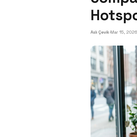
Hotspo
Aslı Çevik
·
Mar 15, 202