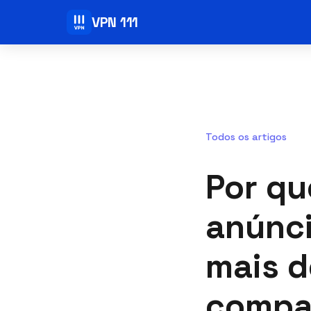
VPN 111
Todos os artigos
Por qu
anúnci
mais d
compa