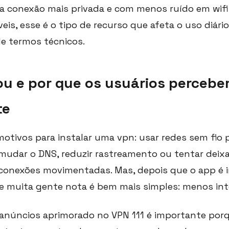
ma conexão mais privada e com menos ruído em wifi 
is, esse é o tipo de recurso que afeta o uso diári
de termos técnicos.
u e por que os usuários percebe
te
otivos para instalar uma vpn: usar redes sem fio 
mudar o DNS, reduzir rastreamento ou tentar deix
conexões movimentadas. Mas, depois que o app é i
ue muita gente nota é bem mais simples: menos int
anúncios aprimorado no VPN 111 é importante por