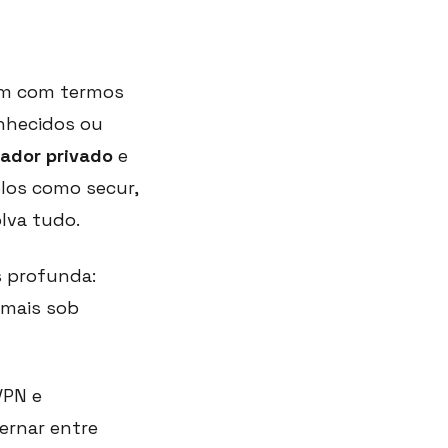
am com termos
nhecidos ou
ador privado
e
los como secur,
lva tudo.
 profunda:
 mais sob
VPN e
ernar entre