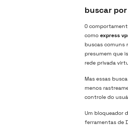
buscar por
O comportamento
como
express vp
buscas comuns na
presumem que iss
rede privada vir
Mas essas busca
menos rastreame
controle do usuár
Um bloqueador d
ferramentas de D