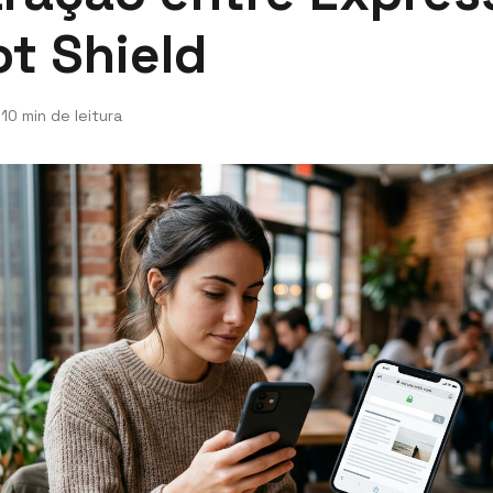
t Shield
6
10 min de leitura