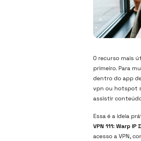
O recurso mais ú
primeiro. Para m
dentro do app d
vpn ou hotspot s
assistir conteúdo
Essa é a ideia pr
VPN 111: Warp IP
acesso a VPN, co