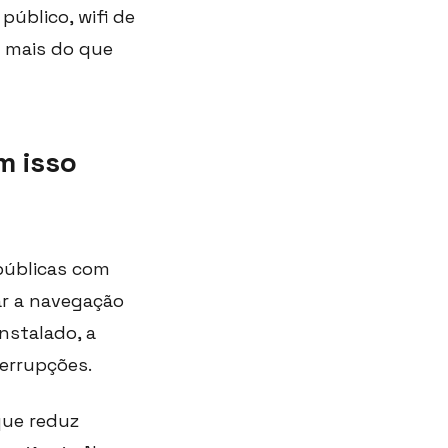
público, wifi de
o mais do que
m isso
públicas com
ar a navegação
nstalado, a
errupções.
que reduz