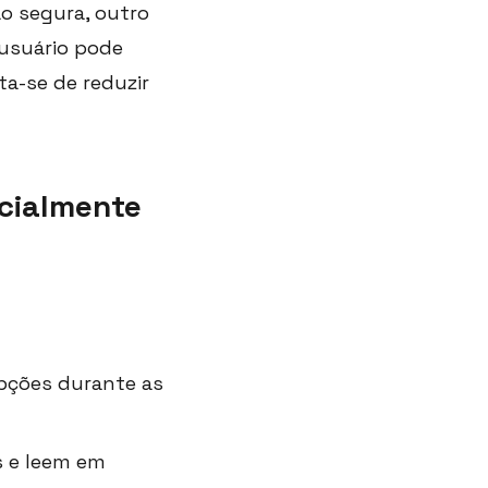
o segura, outro
 usuário pode
ta-se de reduzir
cialmente
pções durante as
 e leem em