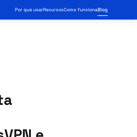
Por que usar
Recursos
Como funciona
Blog
e
ta
sVPN e