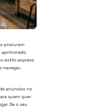
as procuram
s aprimorado
 estilo express
e navegar,
o de anúncios no
 para quem quer
ar. Se o seu