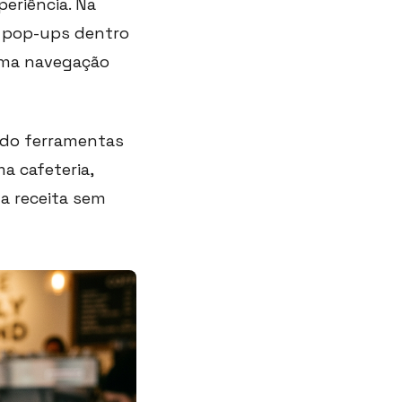
eriência. Na
os pop-ups dentro
uma navegação
ndo ferramentas
a cafeteria,
a receita sem