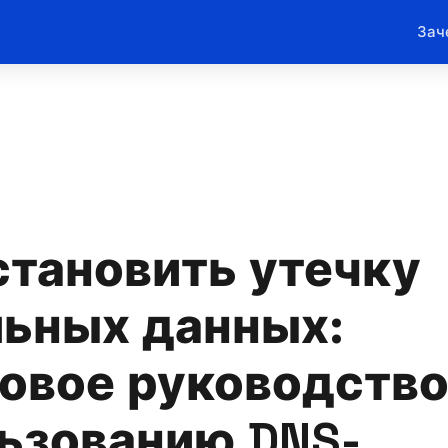
Зач
становить утечку
ьных данных:
овое руководство
ьзованию DNS-