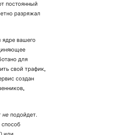
от постоянный
метно разряжал
 ядре вашего
единяющее
ботано для
ить свой трафик,
ервис создан
венников,
т
не
подойдет.
 способ
) или