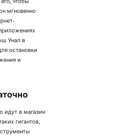
его, чтобы
фон мгновенно
рнет-
 приложениях
ыш Унал в
для остановки
жения и
аточно
о идут в магазин
аких гигантов,
инструменты