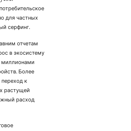
 потребительское
но для частных
ый серфинг.
давним отчетам
ос в экосистему
я миллионами
ойств. Более
 переход к
ях растущей
ужный расход
говое