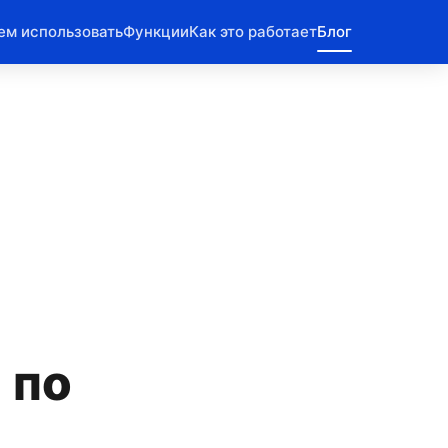
ем использовать
Функции
Как это работает
Блог
 по