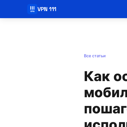
VPN 111
Все статьи
Как о
мобил
пошаг
испол