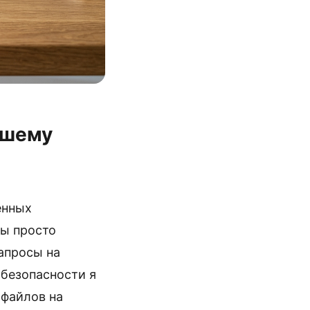
ашему
енных
ны просто
апросы на
рбезопасности я
-файлов на