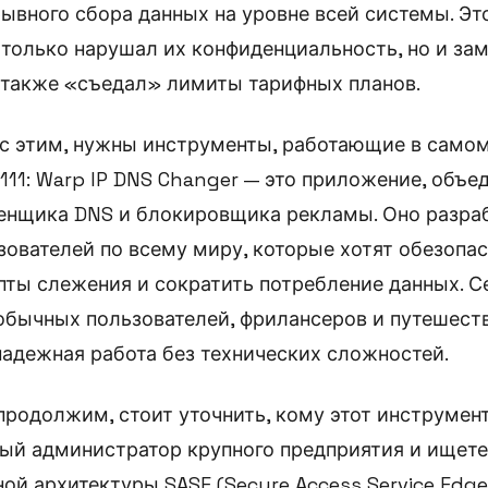
рывного сбора данных на уровне всей системы. Эт
только нарушал их конфиденциальность, но и за
 также «съедал» лимиты тарифных планов.
с этим, нужны инструменты, работающие в самом
 111: Warp IP DNS Changer — это приложение, объ
енщика DNS и блокировщика рекламы. Оно разра
ователей по всему миру, которые хотят обезопас
пты слежения и сократить потребление данных. С
обычных пользователей, фрилансеров и путешест
адежная работа без технических сложностей.
родолжим, стоит уточнить, кому этот инструмен
ый администратор крупного предприятия и ищете
ой архитектуры SASE (Secure Access Service Edge