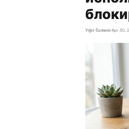
блок
Yiğit Özdemir
·
Apr 30, 