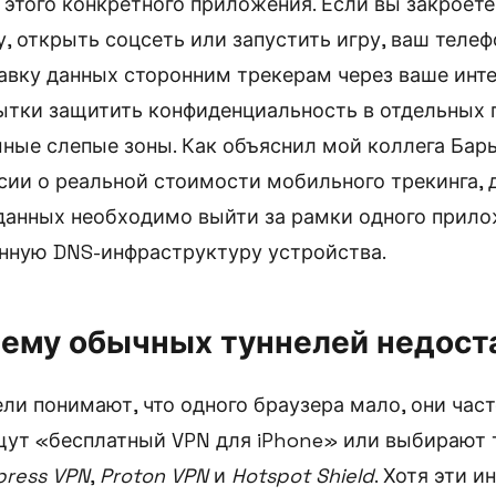
 этого конкретного приложения. Если вы закроете 
у, открыть соцсеть или запустить игру, ваш теле
авку данных сторонним трекерам через ваше инте
ытки защитить конфиденциальность в отдельных
ные слепые зоны. Как объяснил мой коллега Бар
сии о реальной стоимости мобильного трекинга, 
данных необходимо выйти за рамки одного прило
нную DNS-инфраструктуру устройства.
чему обычных туннелей недост
ли понимают, что одного браузера мало, они част
ут «бесплатный VPN для iPhone» или выбирают т
press VPN
,
Proton VPN
и
Hotspot Shield
. Хотя эти 