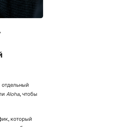
ь
й
я отдельный
ли
Aloha
, чтобы
фик, который