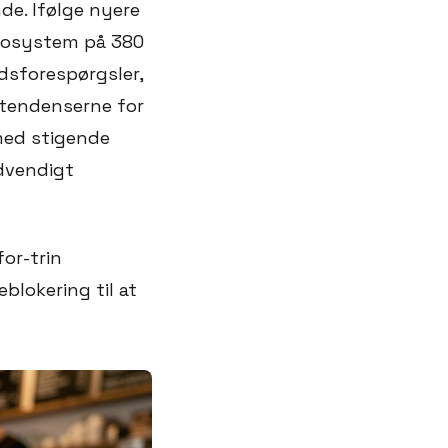
de. Ifølge nyere
økosystem på 380
dsforespørgsler,
stendenserne for
 med stigende
ødvendigt
for-trin
lokering til at