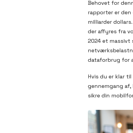
Behovet for denn
rapporter er den
milliarder dolla
der affyres fra 
2024 et massivt 
netværksbelastni
dataforbrug for 
Hvis du er klar t
gennemgang af, h
sikre din mobilfo