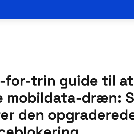
-for-trin guide til at
e mobildata-dræn: 
rer den opgradered
ceblokering