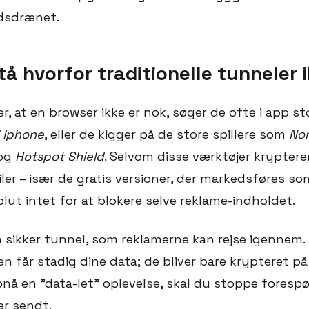
dsdrænet.
stå hvorfor traditionelle tunneler 
r, at en browser ikke er nok, søger de ofte i app st
l iphone
, eller de kigger på de store spillere som
No
og
Hotspot Shield
. Selvom disse værktøjer krypterer
ler – især de gratis versioner, der markedsføres s
lut intet for at blokere selve reklame-indholdet.
n sikker tunnel, som reklamerne kan rejse igennem.
 får stadig dine data; de bliver bare krypteret på 
pnå en "data-let" oplevelse, skal du stoppe forespø
er sendt.