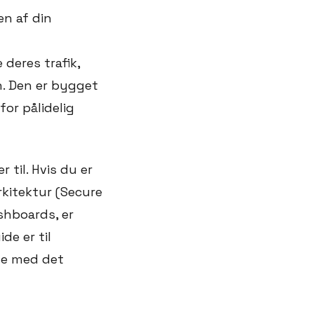
en af din
deres trafik,
n. Den er bygget
for pålidelig
r til. Hvis du er
rkitektur (Secure
ashboards, er
de er til
lse med det