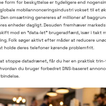
e form for beskyttelse er tydeligere end nogensin
 globale mobilannonceringsindustri vokset til et 
rs. Den omsætning genereres af millioner af baggrun
vores enheder dagligt. Desuden fremhæver marked
skift mod en "data-let" brugeradfærd, især i takt
ng. Folk søger aktivt efter måder at reducere un
at holde deres telefoner kørende problemfrit.
il at stoppe datadrænet, får du her en praktisk trin-
vordan du bruger forbedret DNS-baseret annonceb
rbindelse.