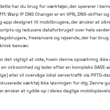
tte har du brug for værktøjer, der opererer i kern
111: Warp IP DNS Changer er en VPN, DNS-skifter og
app designet til mobilbrugere, der ønsker at sikre 
cripts og reducere dataforbruget over hele verde
rdagsbrugere, freelancere og rejsende, der har brug 
knisk besvær.
, er det vigtigt at vide, hvem denne opsætning
ikke
e
 i en virksomhed og leder efter en kompleks SASE-a
ge) eller vil overvåge lokal servertrafik via PRTG-d
kuserede værktøj ikke løsningen for dig. Denne gui
der ønsker at rydde op i deres daglige mobilopleve