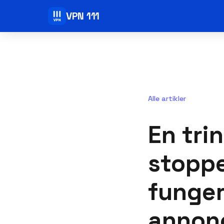
VPN 111
Alle artikler
En trin
stopp
funge
annon