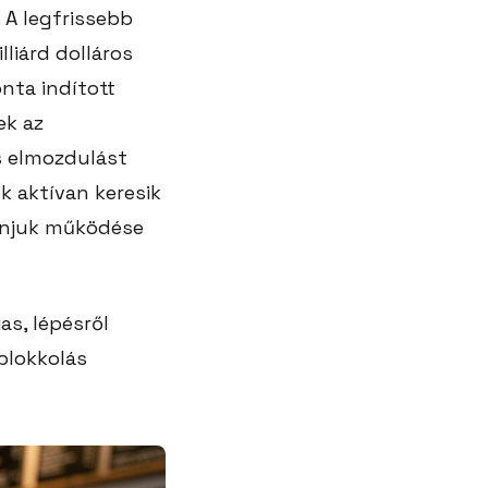
 A legfrissebb
lliárd dolláros
nta indított
ek az
s elmozdulást
k aktívan keresik
onjuk működése
as, lépésről
blokkolás