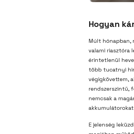
Hogyan kár
Múlt hónapban, m
valami riasztóra 
érintetlenül hev
több tucatnyi hi
végigkövettem, a
rendszerszintű, f
nemcsak a magán
akkumulátorokat 
E jelenség leküz