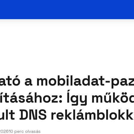
tó a mobiladat-paz
ításához: Így működ
lt DNS reklámblokk
2026
10 perc olvasás