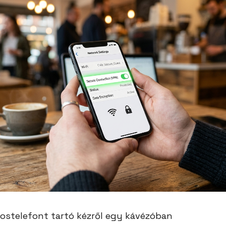
kostelefont tartó kézről egy kávézóban