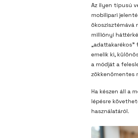
Az ilyen típusú 
mobilipari jelent
ökoszisztémává nő
milliónyi háttérk
„adattakarékos” 
emelik ki, különö
a módját a fele
zökkenőmentes m
Ha készen áll a m
lépésre követhet
használatáról.