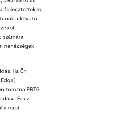
, DNS-váltó és
fejlesztettek ki,
ítanák a követő
öznapi
k számára
ai nehézségek
ldás. Ha Ön
e Edge)
monitorozna PRTG
ldása. Ez az
i a napi