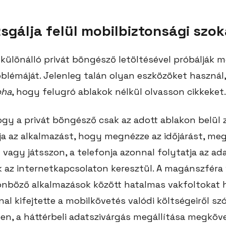
izsgálja felül mobilbiztonsági szok
különálló privát böngésző letöltésével próbálják m
blémáját. Jelenleg talán olyan eszközöket használ
oha
, hogy felugró ablakok nélkül olvasson cikkeket.
ogy a privát böngésző csak az adott ablakon belül 
rja az alkalmazást, hogy megnézze az időjárást, me
vagy játsszon, a telefonja azonnal folytatja az ad
 az internetkapcsolaton keresztül. A magánszfér
önböző alkalmazások között hatalmas vakfoltokat
nal kifejtette a mobilkövetés valódi költségeiről sz
n, a háttérbeli adatszivárgás megállítása megköve