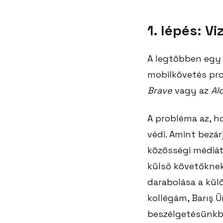
1. lépés: V
A legtöbben egy 
mobilkövetés pro
Brave
vagy az
Al
A probléma az, h
védi. Amint bezá
közösségi médiát 
külső követőknek
darabolása a kül
kollégám, Barış Ü
beszélgetésünkbe