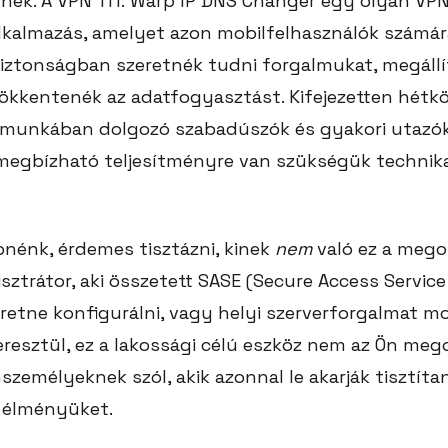
k. A VPN 111: Warp IP DNS Changer egy olyan VPN
lkalmazás, amelyet azon mobilfelhasználók számára 
 biztonságban szeretnék tudni forgalmukat, megáll
sökkentenék az adatfogyasztást. Kifejezetten hétk
ávmunkában dolgozó szabadúszók és gyakori utazó
 megbízható teljesítményre van szükségük technik
pnénk, érdemes tisztázni, kinek
nem
való ez a mego
nisztrátor, aki összetett SASE (Secure Access Servic
eretne konfigurálni, vagy helyi szerverforgalmat 
resztül, ez a lakossági célú eszköz nem az Ön mego
emélyeknek szól, akik azonnal le akarják tisztítan
 élményüket.