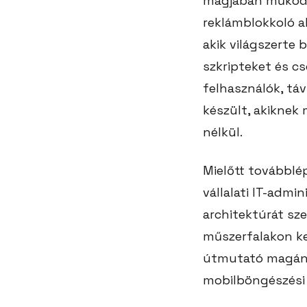
magjában működne
reklámblokkoló a
akik világszerte
szkripteket és c
felhasználók, t
készült, akiknek
nélkül.
Mielőtt továbblé
vállalati IT-admi
architektúrát sz
műszerfalakon ke
útmutató magánsz
mobilböngészési