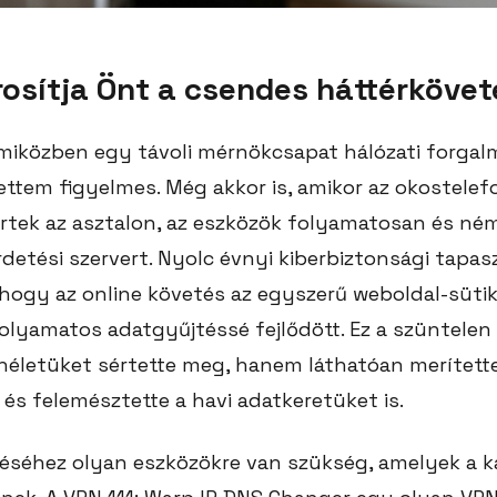
osítja Önt a csendes háttérkövet
iközben egy távoli mérnökcsapat hálózati forgal
lettem figyelmes. Még akkor is, amikor az okostelef
ertek az asztalon, az eszközök folyamatosan és né
rdetési szervert. Nyolc évnyi kiberbiztonsági tapa
hogy az online követés az egyszerű weboldal-sütik
olyamatos adatgyűjtéssé fejlődött. Ez a szüntelen 
életüket sértette meg, hanem láthatóan merítette
és felemésztette a havi adatkeretüket is.
déséhez olyan eszközökre van szükség, amelyek a k