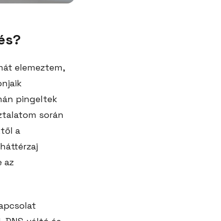
és?
mát elemeztem,
onjaik
mán pingeltek
sztalatom során
től a
háttérzaj
 az
apcsolat