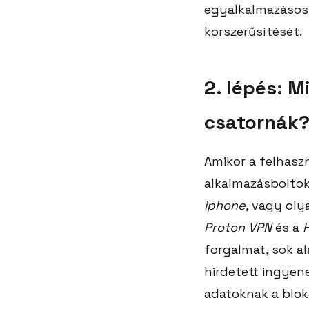
egyalkalmazásos 
korszerűsítését.
2. lépés: 
csatornák
Amikor a felhasz
alkalmazásboltok
iphone
, vagy ol
Proton VPN
és a
forgalmat, sok a
hirdetett ingyen
adatoknak a blok