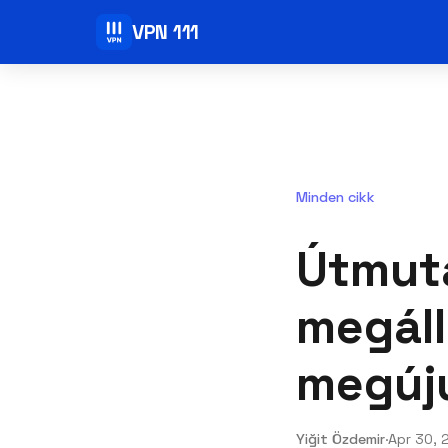
VPN 111
Minden cikk
Útmuta
megáll
megúju
Yiğit Özdemir
·
Apr 30, 