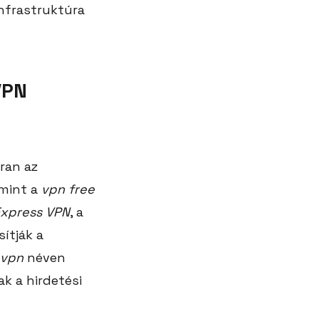
nfrastruktúra
VPN
ran az
 mint a
vpn free
xpress VPN
, a
sítják a
 vpn
néven
k a hirdetési