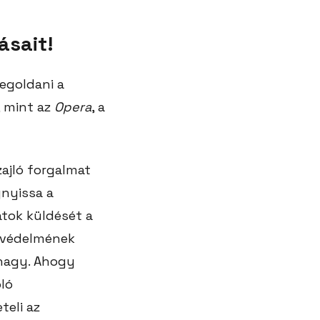
ásait!
egoldani a
, mint az
Opera
, a
zajló forgalmat
gnyissa a
atok küldését a
a védelmének
 hagy. Ahogy
óló
teli az