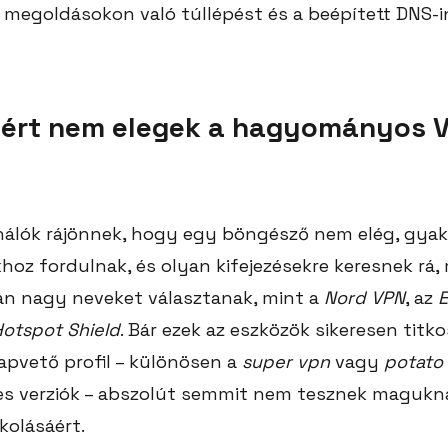
megoldásokon való túllépést és a beépített DNS-i
Miért nem elegek a hagyományos 
?
nálók rájönnek, hogy egy böngésző nem elég, gyak
hoz fordulnak, és olyan kifejezésekre keresnek rá,
yan nagy neveket választanak, mint a
Nord VPN
, az
E
Hotspot Shield
. Bár ezek az eszközök sikeresen titko
lapvető profil – különösen a
super vpn
vagy
potato
es verziók – abszolút semmit nem tesznek magukna
kolásáért.