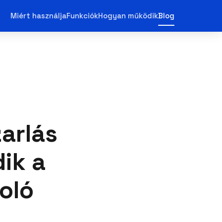
Miért használja
Funkciók
Hogyan működik
Blog
arlás
ik a
oló