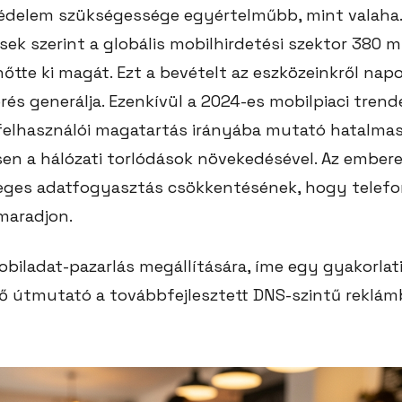
védelem szükségessége egyértelműbb, mint valaha.
ések szerint a globális mobilhirdetési szektor 380 mi
tte ki magát. Ezt a bevételt az eszközeinkről napo
érés generálja. Ezenkívül a 2024-es mobilpiaci trend
felhasználói magatartás irányába mutató hatalma
sen a hálózati torlódások növekedésével. Az embere
sleges adatfogyasztás csökkentésének, hogy telef
aradjon.
obiladat-pazarlás megállítására, íme egy gyakorlati
ő útmutató a továbbfejlesztett DNS-szintű reklám